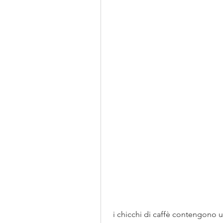
 i chicchi di caffè contengono una maggiore quantità di acido clorogenico, è 