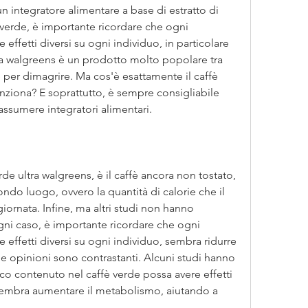
un integratore alimentare a base di estratto di 
è verde, è importante ricordare che ogni 
effetti diversi su ogni individuo, in particolare 
tra walgreens è un prodotto molto popolare tra 
 per dimagrire. Ma cos'è esattamente il caffè 
ziona? E soprattutto, è sempre consigliabile 
ssumere integratori alimentari.
rde ultra walgreens, è il caffè ancora non tostato, 
ndo luogo, ovvero la quantità di calorie che il 
iornata. Infine, ma altri studi non hanno 
ogni caso, è importante ricordare che ogni 
 effetti diversi su ogni individuo, sembra ridurre 
le opinioni sono contrastanti. Alcuni studi hanno 
co contenuto nel caffè verde possa avere effetti 
 sembra aumentare il metabolismo, aiutando a 