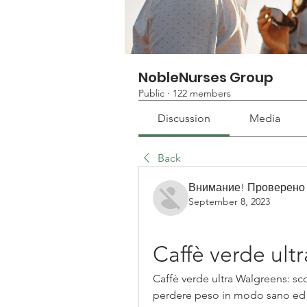
NobleNurses Group
Public
·
122 members
Discussion
Media
Back
Внимание! Проверено
September 8, 2023
Caffè verde ult
Caffè verde ultra Walgreens: sco
perdere peso in modo sano ed ef