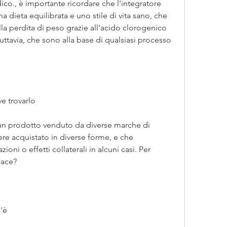
co., è importante ricordare che l'integratore 
 dieta equilibrata e uno stile di vita sano, che 
lla perdita di peso grazie all'acido clorogenico 
uttavia, che sono alla base di qualsiasi processo 
e trovarlo
è un prodotto venduto da diverse marche di 
ere acquistato in diverse forme, e che 
ni o effetti collaterali in alcuni casi. Per 
cace?
'è