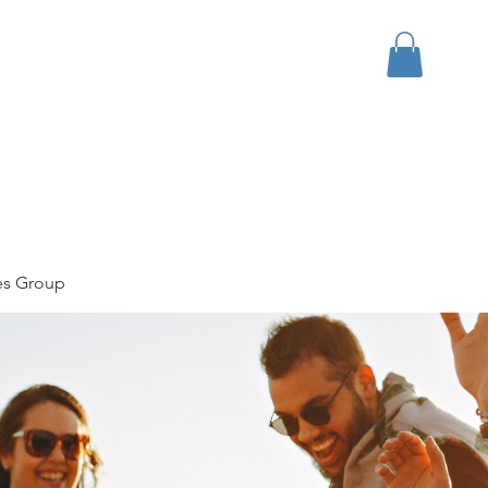
bout
Events
Apparel
es Group