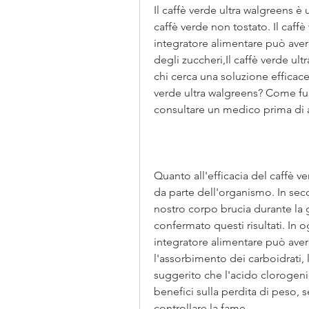
Il caffè verde ultra walgreens è 
caffè verde non tostato. Il caff
integratore alimentare può avere 
degli zuccheri,Il caffè verde ul
chi cerca una soluzione efficace
verde ultra walgreens? Come fun
consultare un medico prima di a
Quanto all'efficacia del caffè ve
da parte dell'organismo. In seco
nostro corpo brucia durante la g
confermato questi risultati. In 
integratore alimentare può avere
l'assorbimento dei carboidrati, 
suggerito che l'acido clorogeni
benefici sulla perdita di peso,
controllare la fame.