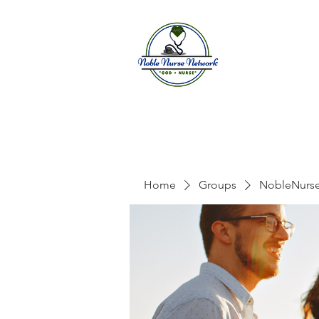
Home
A
Home
Groups
NobleNurs