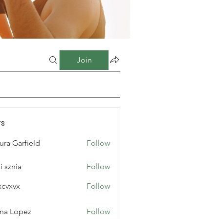
Join
s
ura Garfield
Follow
i sznia
Follow
xcvxvx
Follow
na Lopez
Follow