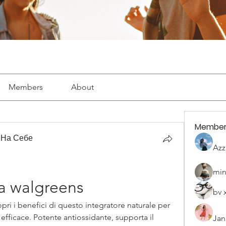
Members
About
Member
 На Себе
Azz
min
ra walgreens
bv 
pri i benefici di questo integratore naturale per 
ficace. Potente antiossidante, supporta il 
Jan