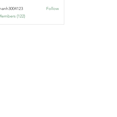
manh3004123
Follow
3004123
Members (122)