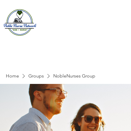
Home
About
E
Home
Groups
NobleNurses Group