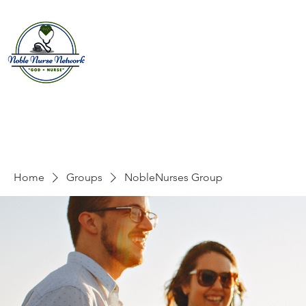
Home
About
E
Home
Groups
NobleNurses Group