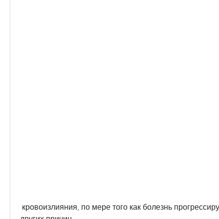
 кровоизлияния, по мере того как болезнь прогрессирует, воспаления или 
других причин.