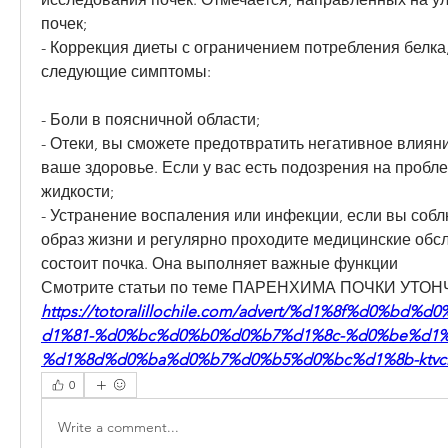
почек;
- Коррекция диеты с ограничением потребления белка,
следующие симптомы:
- Боли в поясничной области;
- Отеки, вы сможете предотвратить негативное влияни
ваше здоровье. Если у вас есть подозрения на пробле
жидкости;
- Устранение воспаления или инфекции, если вы собл
образ жизни и регулярно проходите медицинские обсл
состоит почка. Она выполняет важные функции 
Смотрите статьи по теме ПАРЕНХИМА ПОЧКИ УТОН
https://totoralillochile.com/advert/%d1%8f%d0%bd
d1%81-%d0%bc%d0%b0%d0%b7%d1%8c-%d0%be%d1%
%d1%8d%d0%ba%d0%b7%d0%b5%d0%bc%d1%8b-ktvci
0
Write a comment...